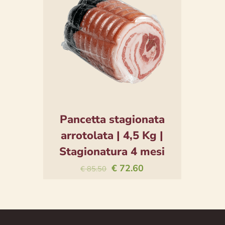
Pancetta stagionata
arrotolata | 4,5 Kg |
Stagionatura 4 mesi
€
72.60
€
85.50