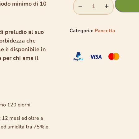
riodo minimo di 10
Categoria:
Pancetta
di preludio al suo
morbidezza che
le è disponibile in
e per chi ama il
mo 120 giorni
:
12 mesi ed oltre a
 ed umidità tra 75% e