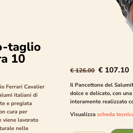
-taglio
ra 10
€
107.10
€
126.00
Il Pancettone del Salumif
io Ferrari Cavalier
dolce e delicato, con un
lumi italiani di
interamente realizzato con
lte e pregiata
on cura per
Visualizza
scheda tecnic
e viene lavorato
urale nelle