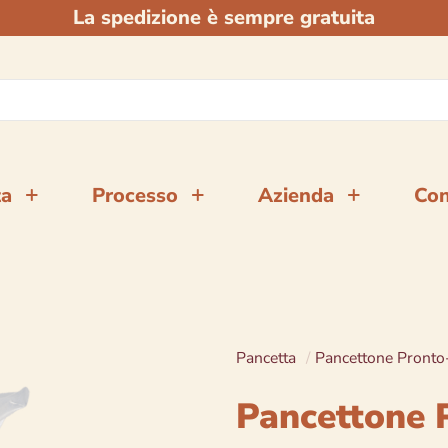
La spedizione è sempre gratuita
ta
Processo
Azienda
Con
Pancetta
/
Pancettone Pronto-
Pancettone P